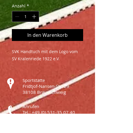
Anzahl
*
In den Warenkorb
SVK Handtuch mit dem Logo vom
SV Kralenriede 1922 e.V.
Sportstätte
Fridtjof-Nansen-Str. 29
38108 Braunschweig
Anrufen
Tel.:
+49 (0) 531-35 07 40