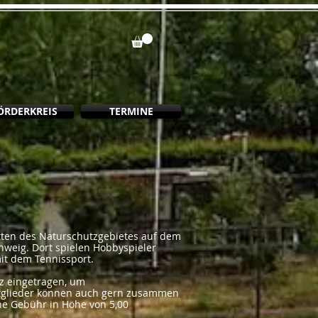
ÖRDERKREIS
TERMINE
itten des Naturschutzgebietes auf dem
chweig. Dort spielen Hobbyspieler
it dem Tennissport.
tz eingetragen, um
tglieder können auch gern zusammen
ine Gebühr in Höhe von 5,00