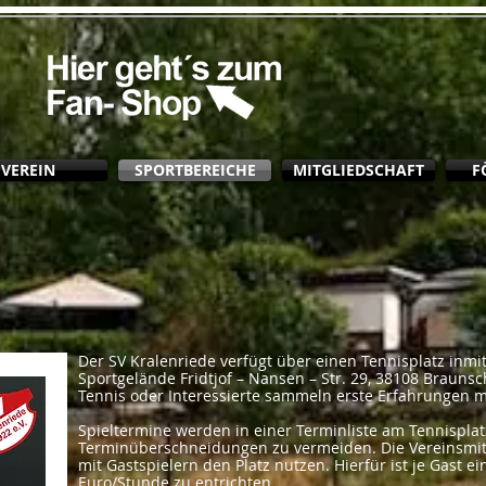
VEREIN
SPORTBEREICHE
MITGLIEDSCHAFT
F
Der SV Kralenriede verfügt über einen Tennisplatz inm
Sportgelände Fridtjof – Nansen – Str. 29, 38108 Brauns
Tennis oder Interessierte sammeln erste Erfahrungen m
Spieltermine werden in einer Terminliste am Tennispla
Terminüberschneidungen zu vermeiden. Die Vereinsmi
mit Gastspielern den Platz nutzen. Hierfür ist je Gast e
Euro/Stunde zu entrichten.