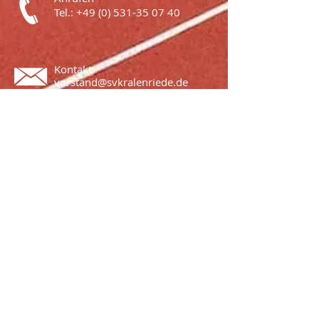
Tel.:
+49 (0) 531-35 07 40
Kontakt
vorstand@svkralenriede.de
eRechnungen
rechnung@svkralenriede.de
Impressum
Datenschutz
© 2026 by LogoWerbewerkstatt